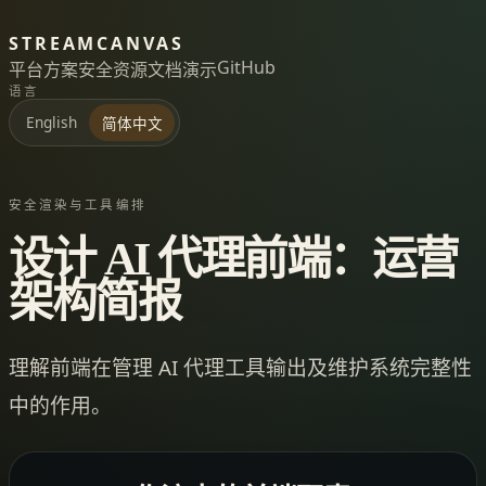
STREAMCANVAS
GitHub
平台
方案
安全
资源
文档
演示
语言
English
简体中文
安全渲染与工具编排
设计 AI 代理前端：运营
架构简报
理解前端在管理 AI 代理工具输出及维护系统完整性
中的作用。