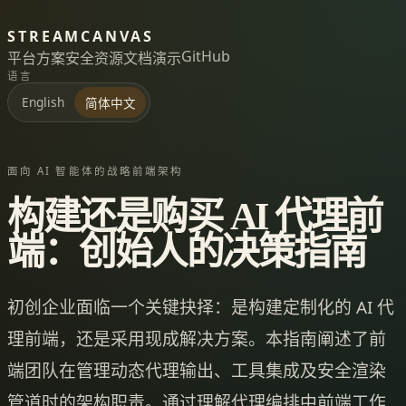
STREAMCANVAS
GitHub
平台
方案
安全
资源
文档
演示
语言
English
简体中文
面向 AI 智能体的战略前端架构
构建还是购买 AI 代理前
端：创始人的决策指南
初创企业面临一个关键抉择：是构建定制化的 AI 代
理前端，还是采用现成解决方案。本指南阐述了前
端团队在管理动态代理输出、工具集成及安全渲染
管道时的架构职责。通过理解代理编排中前端工作