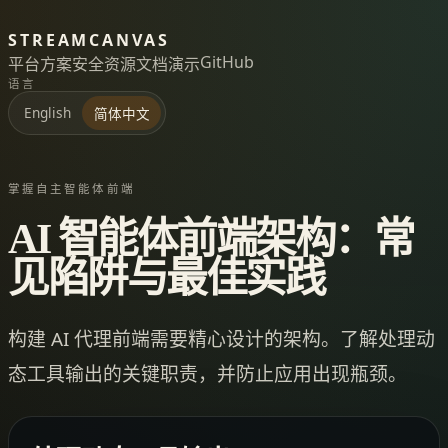
STREAMCANVAS
GitHub
平台
方案
安全
资源
文档
演示
语言
English
简体中文
掌握自主智能体前端
AI 智能体前端架构：常
见陷阱与最佳实践
构建 AI 代理前端需要精心设计的架构。了解处理动
态工具输出的关键职责，并防止应用出现瓶颈。