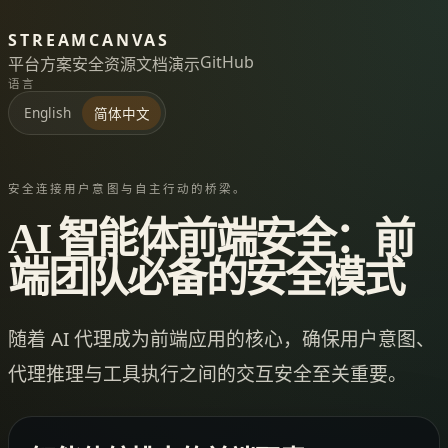
STREAMCANVAS
GitHub
平台
方案
安全
资源
文档
演示
语言
English
简体中文
安全连接用户意图与自主行动的桥梁。
AI 智能体前端安全：前
端团队必备的安全模式
随着 AI 代理成为前端应用的核心，确保用户意图、
代理推理与工具执行之间的交互安全至关重要。