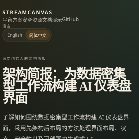
STREAMCANVAS
GitHub
平台
方案
安全
资源
文档
演示
语言
English
简体中文
面向创始人的架构简报
架构简报：为数据密集
型工作流构建 AI 仪表盘
界面
了解如何围绕数据密集型工作流构建 AI 仪表盘界
面，采用先架构后布局的方法处理界面布局、状
态、安全性以及可部署的生成式 UI。