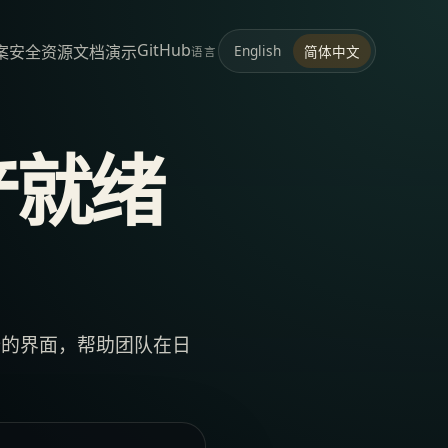
GitHub
案
安全
资源
文档
演示
English
简体中文
语言
产就绪
释的界面，帮助团队在日