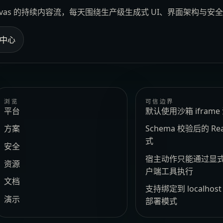
Canvas 的持续内容流，每天围绕生产级生成式 UI、界面架构与
中心
浏览
可信边界
平台
默认使用沙箱 ifram
方案
Schema 校验后的 Re
式
安全
宿主动作只能通过显
资源
户端工具执行
文档
支持绑定到 localhos
演示
部署模式