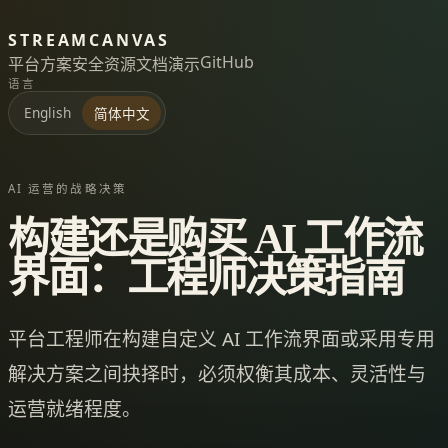
STREAMCANVAS
GitHub
平台
方案
安全
资源
文档
演示
语言
English
简体中文
AI 运营的战略决策
构建还是购买 AI 工作流
界面：工程师决策指南
平台工程师在构建自定义 AI 工作流界面或采用专用
解决方案之间抉择时，必须权衡其成本、灵活性与
运营就绪程度。