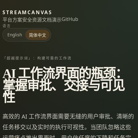
STREAMCANVAS
GitHub
平台
方案
安全
资源
文档
演示
语言
English
简体中文
「超越提示词」：构建可靠的工作流
AI 工作流界面的瓶颈：
掌握审批、交接与可见
性
高效的 AI 工作流界面需要无缝的用户审批、清晰的
任务移交以及实时的执行可视性。当团队忽略这些
运营痛点推出界面时，用户信任度的下降和任务完