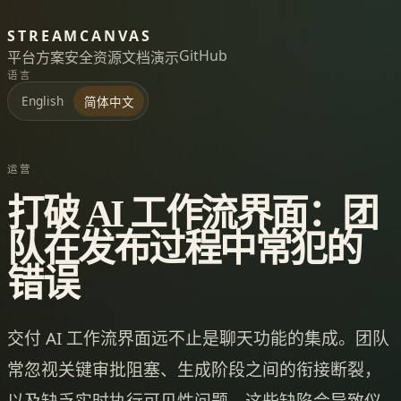
STREAMCANVAS
GitHub
平台
方案
安全
资源
文档
演示
语言
English
简体中文
运营
打破 AI 工作流界面：团
队在发布过程中常犯的
错误
交付 AI 工作流界面远不止是聊天功能的集成。团队
常忽视关键审批阻塞、生成阶段之间的衔接断裂，
以及缺乏实时执行可见性问题。这些缺陷会导致仪