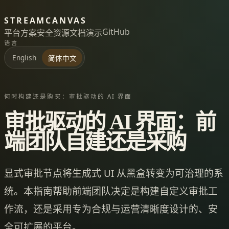
STREAMCANVAS
GitHub
平台
方案
安全
资源
文档
演示
语言
English
简体中文
何时构建还是购买：审批驱动的 AI 界面
审批驱动的 AI 界面：前
端团队自建还是采购
显式审批节点将生成式 UI 从黑盒转变为可治理的系
统。本指南帮助前端团队决定是构建自定义审批工
作流，还是采用专为合规与运营清晰度设计的、安
全可扩展的平台。