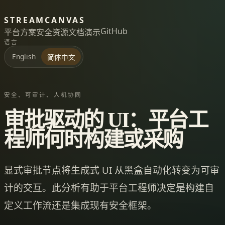
STREAMCANVAS
GitHub
平台
方案
安全
资源
文档
演示
语言
English
简体中文
安全、可审计、人机协同
审批驱动的 UI：平台工
程师何时构建或采购
显式审批节点将生成式 UI 从黑盒自动化转变为可审
计的交互。此分析有助于平台工程师决定是构建自
定义工作流还是集成现有安全框架。