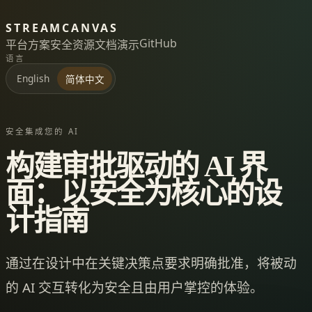
STREAMCANVAS
GitHub
平台
方案
安全
资源
文档
演示
语言
English
简体中文
安全集成您的 AI
构建审批驱动的 AI 界
面：以安全为核心的设
计指南
通过在设计中在关键决策点要求明确批准，将被动
的 AI 交互转化为安全且由用户掌控的体验。