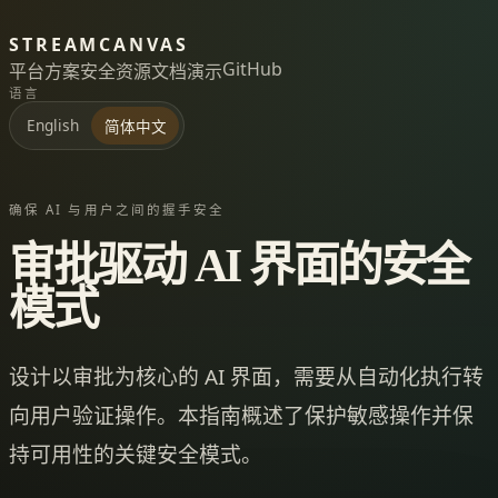
STREAMCANVAS
GitHub
平台
方案
安全
资源
文档
演示
语言
English
简体中文
确保 AI 与用户之间的握手安全
审批驱动 AI 界面的安全
模式
设计以审批为核心的 AI 界面，需要从自动化执行转
向用户验证操作。本指南概述了保护敏感操作并保
持可用性的关键安全模式。