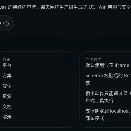
Canvas 的持续内容流，每天围绕生产级生成式 UI、界面架构与
中心
浏览
可信边界
平台
默认使用沙箱 ifram
方案
Schema 校验后的 Re
式
安全
宿主动作只能通过显
资源
户端工具执行
文档
支持绑定到 localhos
演示
部署模式