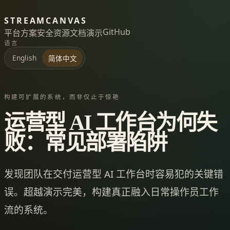
STREAMCANVAS
GitHub
平台
方案
安全
资源
文档
演示
语言
English
简体中文
构建可扩展的系统，而非仅止于惊艳
运营型 AI 工作台为何失
败：常见部署陷阱
发现团队在交付运营型 AI 工作台时容易犯的关键错
误。超越演示完美，构建真正融入日常操作员工作
流的系统。