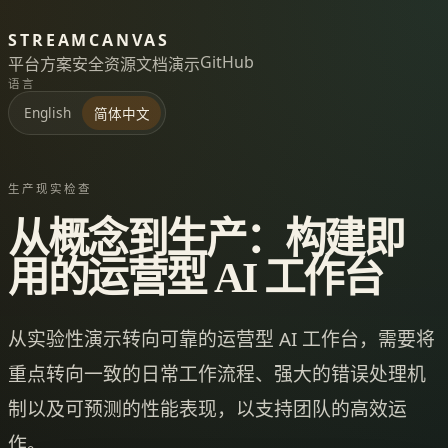
STREAMCANVAS
GitHub
平台
方案
安全
资源
文档
演示
语言
English
简体中文
生产现实检查
从概念到生产：构建即
用的运营型 AI 工作台
从实验性演示转向可靠的运营型 AI 工作台，需要将
重点转向一致的日常工作流程、强大的错误处理机
制以及可预测的性能表现，以支持团队的高效运
作。