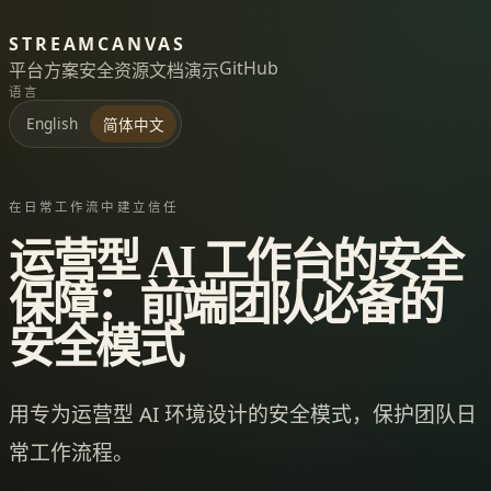
STREAMCANVAS
GitHub
平台
方案
安全
资源
文档
演示
语言
English
简体中文
在日常工作流中建立信任
运营型 AI 工作台的安全
保障：前端团队必备的
安全模式
用专为运营型 AI 环境设计的安全模式，保护团队日
常工作流程。