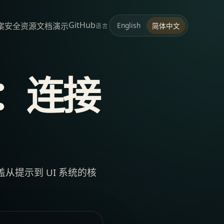
GitHub
案
安全
资源
文档
演示
English
简体中文
语言
架构：连接
提示到 UI 系统的核