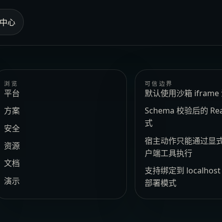
中心
浏览
可信边界
平台
默认使用沙箱 ifram
方案
Schema 校验后的 Re
式
安全
宿主动作只能通过显
资源
户端工具执行
文档
支持绑定到 localhos
演示
部署模式