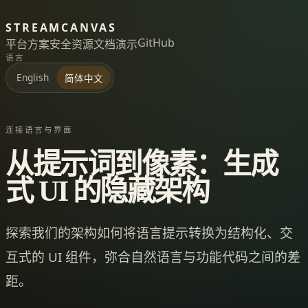
STREAMCANVAS
GitHub
平台
方案
安全
资源
文档
演示
语言
English
简体中文
连接语言与界面
从提示词到像素：生成
式 UI 的隐藏架构
探索我们的架构如何将语言提示转换为结构化、交
互式的 UI 组件，弥合自然语言与功能代码之间的差
距。