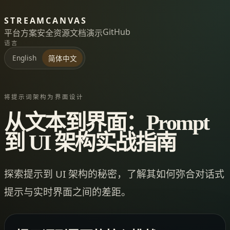
STREAMCANVAS
GitHub
平台
方案
安全
资源
文档
演示
语言
English
简体中文
将提示词架构为界面设计
从文本到界面：Prompt
到 UI 架构实战指南
探索提示到 UI 架构的秘密，了解其如何弥合对话式
提示与实时界面之间的差距。