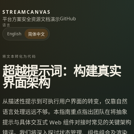
STREAMCANVAS
GitHub
平台
方案
安全
资源
文档
演示
语言
English
简体中文
将文本转化为代码
超越提示词：构建真实
界面架构
从描述性提示到可执行用户界面的转变，仅靠自然
语言处理远远不够。本指南重点指出团队在将抽象
提示与具体交互式 Web 组件对接时常见的关键架构
错误。我们将深入探讨状态管理、组件组合及渲染