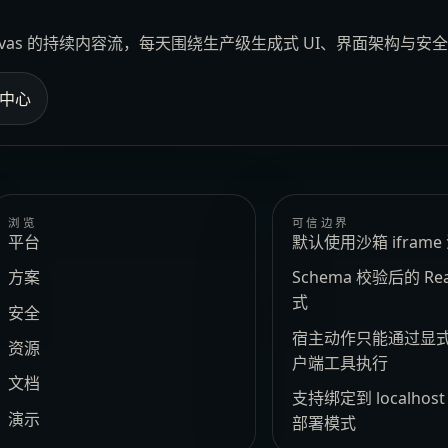
Canvas 的持续内容流，每天围绕生产级生成式 UI、界面架构与
中心
浏览
可信边界
平台
默认使用沙箱 ifram
方案
Schema 校验后的 Re
式
安全
宿主动作只能通过显
资源
户端工具执行
文档
支持绑定到 localhos
演示
部署模式