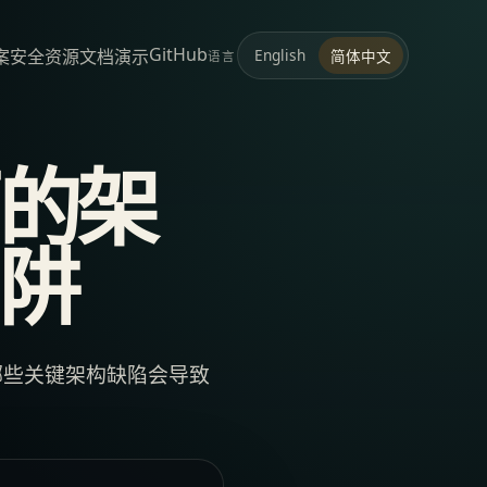
GitHub
案
安全
资源
文档
演示
English
简体中文
语言
的架
阱
哪些关键架构缺陷会导致