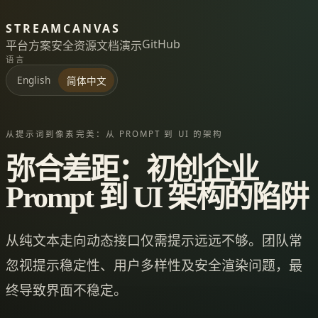
STREAMCANVAS
GitHub
平台
方案
安全
资源
文档
演示
语言
English
简体中文
从提示词到像素完美：从 PROMPT 到 UI 的架构
弥合差距：初创企业
Prompt 到 UI 架构的陷阱
从纯文本走向动态接口仅需提示远远不够。团队常
忽视提示稳定性、用户多样性及安全渲染问题，最
终导致界面不稳定。