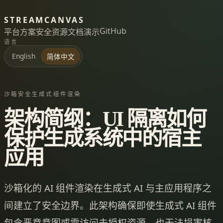
STREAMCANVAS
GitHub
平台
方案
安全
资源
文档
演示
语言
English
简体中文
沙箱安全生成式组件渲染
架构简纲：UI 隔离如何
保护生成系统中的宿主
应用
沙箱化的 AI 组件渲染在生成式 AI 与主应用程序之
间建立了安全边界。此架构确保即使生成式 AI 组件
包含恶意意图或需访问未授权资源，也无法损害核