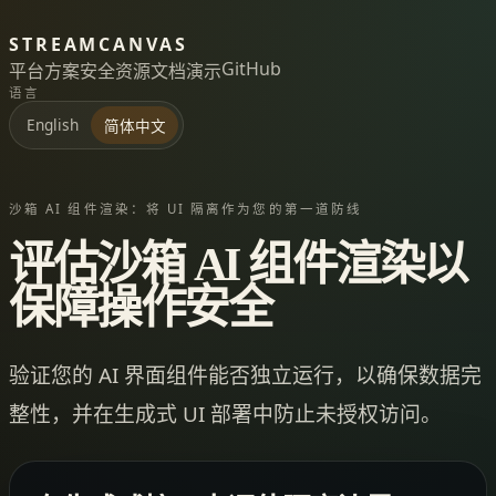
STREAMCANVAS
GitHub
平台
方案
安全
资源
文档
演示
语言
English
简体中文
沙箱 AI 组件渲染：将 UI 隔离作为您的第一道防线
评估沙箱 AI 组件渲染以
保障操作安全
验证您的 AI 界面组件能否独立运行，以确保数据完
整性，并在生成式 UI 部署中防止未授权访问。