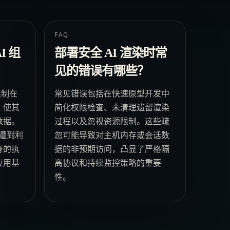
FAQ
I 组
部署安全 AI 渲染时常
见的错误有哪些？
限制在
常见错误包括在快速原型开发中
，使其
简化权限检查、未清理遗留渲染
数据。
过程以及忽视资源限制。这些疏
件遭到利
忽可能导致对主机内存或会话数
身的执
据的非预期访问，凸显了严格隔
应用基
离协议和持续监控策略的重要
性。