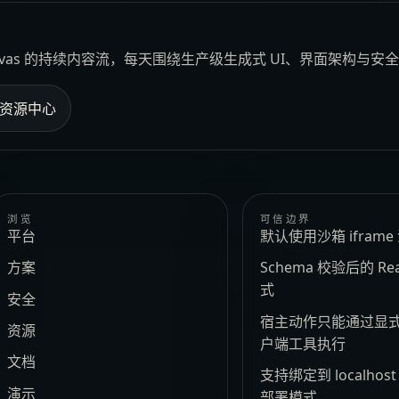
Canvas 的持续内容流，每天围绕生产级生成式 UI、界面架构与
资源中心
浏览
可信边界
平台
默认使用沙箱 ifram
方案
Schema 校验后的 Re
式
安全
宿主动作只能通过显
资源
户端工具执行
文档
支持绑定到 localhos
演示
部署模式