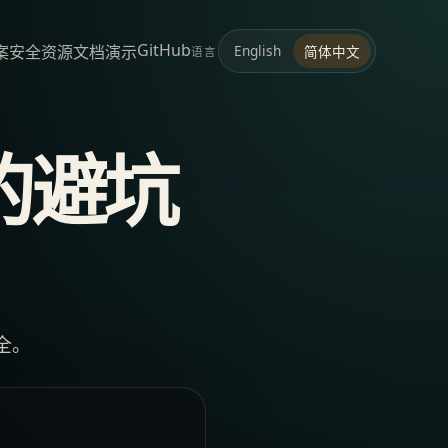
GitHub
案
安全
资源
文档
演示
English
简体中文
语言
的避坑
全。