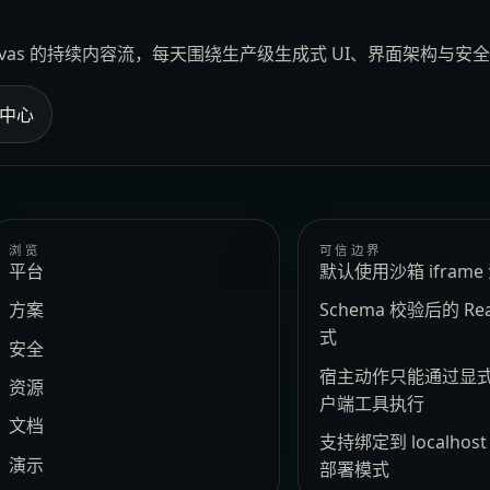
Canvas 的持续内容流，每天围绕生产级生成式 UI、界面架构与
中心
浏览
可信边界
平台
默认使用沙箱 ifram
方案
Schema 校验后的 Re
式
安全
宿主动作只能通过显
资源
户端工具执行
文档
支持绑定到 localhos
演示
部署模式