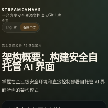
STREAMCANVAS
GitHub
平台
方案
安全
资源
文档
演示
语言
English
简体中文
完全掌控您的 AI 基础架构
架构概要：构建安全自
托管 AI 界面
掌握在企业级安全环境和直接控制部署自托管 AI 界
面所需的架构模式。