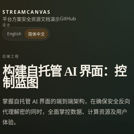
STREAMCANVAS
GitHub
平台
方案
安全
资源
文档
演示
语言
English
简体中文
后端工程
构建自托管 AI 界面：控
制蓝图
掌握自托管 AI 界面的端到端架构，在确保安全反向
代理解密的同时，全面掌控数据、计算资源及用户
体验。