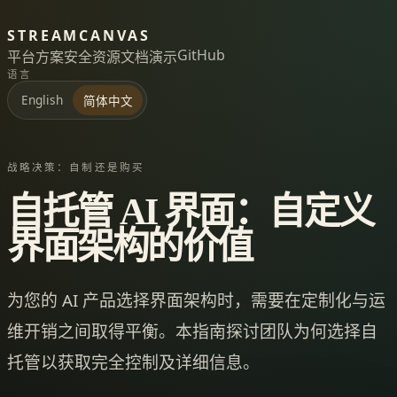
STREAMCANVAS
GitHub
平台
方案
安全
资源
文档
演示
语言
English
简体中文
战略决策：自制还是购买
自托管 AI 界面：自定义
界面架构的价值
为您的 AI 产品选择界面架构时，需要在定制化与运
维开销之间取得平衡。本指南探讨团队为何选择自
托管以获取完全控制及详细信息。