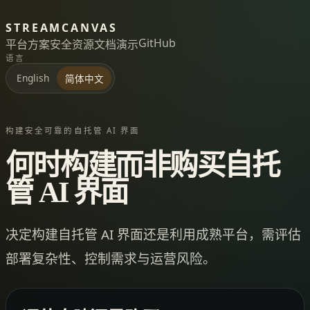
STREAMCANVAS
GitHub
平台
方案
安全
资源
文档
演示
语言
English
简体中文
构建安全可靠的自托管 AI 界面
何时构建而非购买自托
管 AI 界面
决定构建自托管 AI 界面还是利用成熟平台，需评估
部署复杂性、控制需求与运营风险。