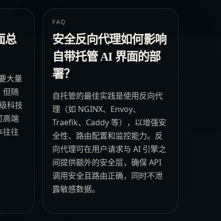
FAQ
面总
安全反向代理如何影响
自带托管 AI 界面的部
署？
需要大量
，但随
自托管的最佳实践是使用反向代
 级科技
理（如 NGINX、Envoy、
可高端
Traefik、Caddy 等），以增强安
本往往
全性、路由配置和监控能力。反
向代理可在用户请求与 AI 引擎之
间提供额外的安全层，确保 API
调用安全且路由正确，同时不泄
露敏感数据。