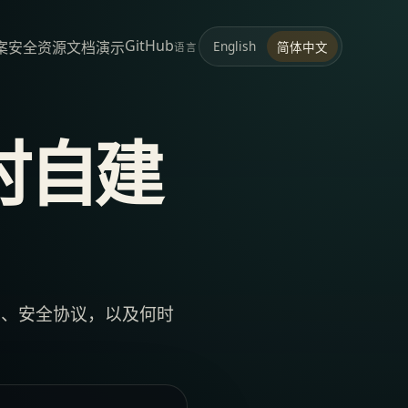
GitHub
案
安全
资源
文档
演示
English
简体中文
语言
时自建
度、安全协议，以及何时