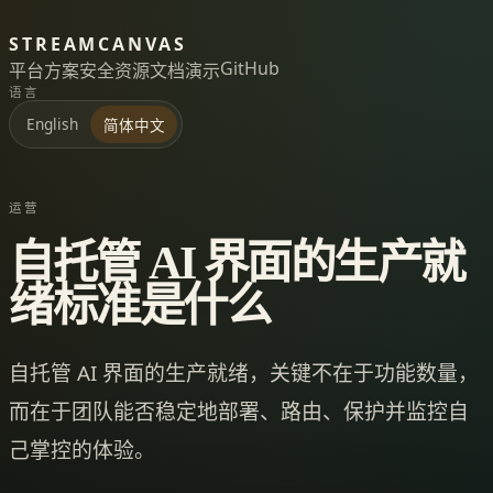
STREAMCANVAS
GitHub
平台
方案
安全
资源
文档
演示
语言
English
简体中文
运营
自托管 AI 界面的生产就
绪标准是什么
自托管 AI 界面的生产就绪，关键不在于功能数量，
而在于团队能否稳定地部署、路由、保护并监控自
己掌控的体验。