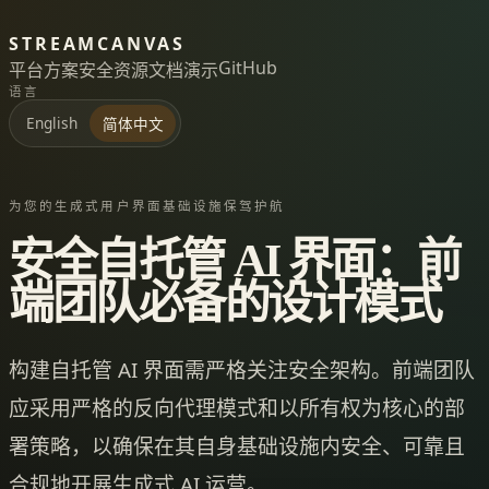
STREAMCANVAS
GitHub
平台
方案
安全
资源
文档
演示
语言
English
简体中文
为您的生成式用户界面基础设施保驾护航
安全自托管 AI 界面：前
端团队必备的设计模式
构建自托管 AI 界面需严格关注安全架构。前端团队
应采用严格的反向代理模式和以所有权为核心的部
署策略，以确保在其自身基础设施内安全、可靠且
合规地开展生成式 AI 运营。