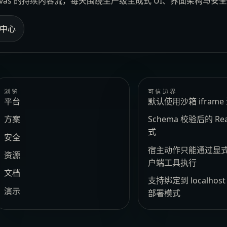
Canvas 的持续内容流，每天围绕生产级生成式 UI、界面架构与
中心
浏览
可信边界
平台
默认使用沙箱 ifram
方案
Schema 校验后的 Re
式
安全
宿主动作只能通过显
资源
户端工具执行
文档
支持绑定到 localhos
演示
部署模式