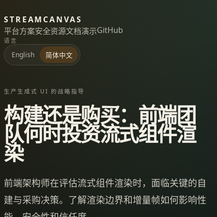
STREAMCANVAS
GitHub
平台
方案
安全
资源
文档
演示
语言
English
简体中文
生产生成式 UI 的战略指导
构建还是购买：前端团
队何时投资流式组件渲
染
前端架构师在评估流式组件渲染时，面临关键的自
建与采购决策。了解渲染边界和增量帧如何影响性
能、安全性和信任度。