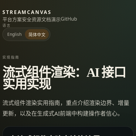
STREAMCANVAS
GitHub
平台
方案
安全
资源
文档
演示
语言
English
简体中文
实现指南
流式组件渲染：AI 接口
实用实现
流式组件渲染实用指南，重点介绍渲染边界、增量
更新，以及在生成式AI前端中构建操作者信心。