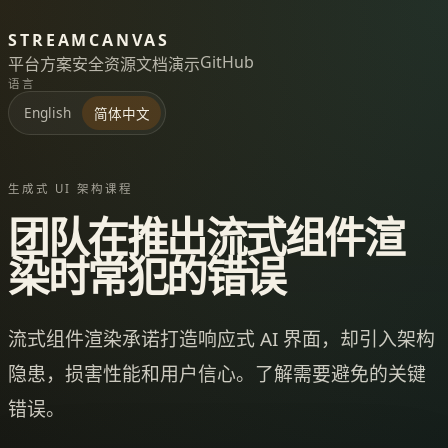
STREAMCANVAS
GitHub
平台
方案
安全
资源
文档
演示
语言
English
简体中文
生成式 UI 架构课程
团队在推出流式组件渲
染时常犯的错误
流式组件渲染承诺打造响应式 AI 界面，却引入架构
隐患，损害性能和用户信心。了解需要避免的关键
错误。