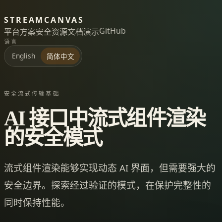
STREAMCANVAS
GitHub
平台
方案
安全
资源
文档
演示
语言
English
简体中文
安全流式传输基础
AI 接口中流式组件渲染
的安全模式
流式组件渲染能够实现动态 AI 界面，但需要强大的
安全边界。探索经过验证的模式，在保护完整性的
同时保持性能。