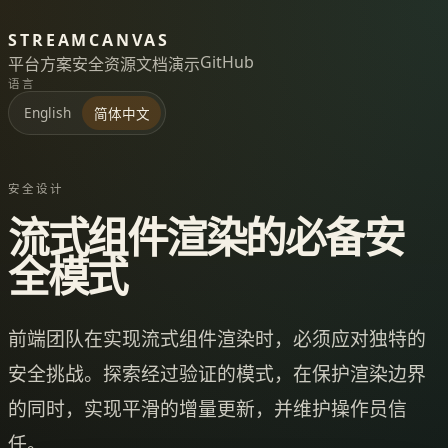
STREAMCANVAS
GitHub
平台
方案
安全
资源
文档
演示
语言
English
简体中文
安全设计
流式组件渲染的必备安
全模式
前端团队在实现流式组件渲染时，必须应对独特的
安全挑战。探索经过验证的模式，在保护渲染边界
的同时，实现平滑的增量更新，并维护操作员信
任。