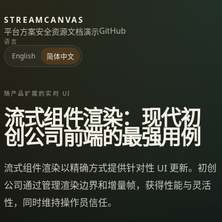
STREAMCANVAS
GitHub
平台
方案
安全
资源
文档
演示
语言
English
简体中文
随产品扩展的实时 UI
流式组件渲染：现代初
创公司前端的最强用例
流式组件渲染以精确方式提供针对性 UI 更新。初创
公司通过管理渲染边界和增量帧，获得性能与灵活
性，同时维持操作员信任。