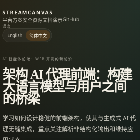
STREAMCANVAS
GitHub
平台
方案
安全
资源
文档
演示
语言
English
简体中文
AI 智能体前端：WEB 开发的新前沿
架构 AI 代理前端：构建
大语言模型与用户之间
的桥梁
学习如何设计稳健的前端架构，使其与生成式 AI 代
理无缝集成，重点关注解析非结构化输出和维持应
用状态。