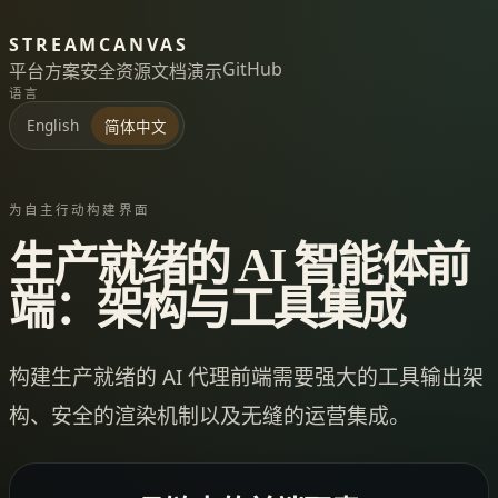
STREAMCANVAS
GitHub
平台
方案
安全
资源
文档
演示
语言
English
简体中文
为自主行动构建界面
生产就绪的 AI 智能体前
端：架构与工具集成
构建生产就绪的 AI 代理前端需要强大的工具输出架
构、安全的渲染机制以及无缝的运营集成。