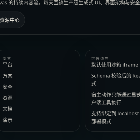
Canvas 的持续内容流，每天围绕生产级生成式 UI、界面架构与
资源中心
浏览
可信边界
平台
默认使用沙箱 ifram
方案
Schema 校验后的 Re
式
安全
宿主动作只能通过显
资源
户端工具执行
文档
支持绑定到 localhos
演示
部署模式