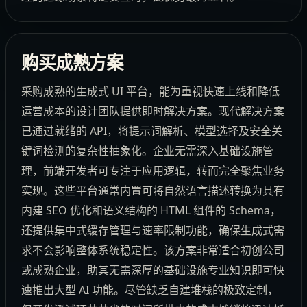
购买成熟方案
采购成熟的生成式 UI 平台，能为重视快速上线和降低
运营成本的设计团队提供即时解决方案。现代解决方案
已通过就绪的 API，将提示词解析、模型选择及安全关
键词检测的复杂性抽象化。企业无需深入基础设施管
理，前端开发者可专注于应用逻辑，转而完全聚焦业务
实现。这些平台通常内置可将自然语言描述转换为具有
内建 SEO 优化和语义结构的 HTML 组件的 Schema，
还提供集中式缓存管理与速率限制功能，确保生成式需
求不会影响整体系统稳定性。该方案非常适合初创公司
或成熟企业，助其无需深厚的基础设施专业知识即可快
速推出大型 AI 功能。尽管缺乏自建堆栈的极致定制，