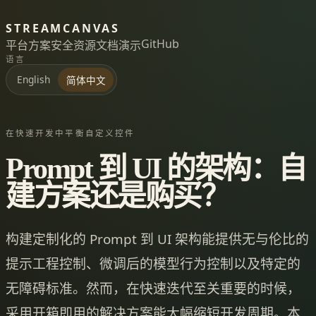
STREAMCANVAS
GitHub
平台
方案
安全
资源
文档
演示
语言
English
简体中文
在快速开发中平衡自定义控件
Prompt 到 UI 的架构：自
建方案还是购买？
构建定制化的 Prompt 到 UI 架构能提供无与伦比的
提示工程控制、微调后的模型行为控制以及特定的
无障碍标准。然而，在快速迭代至关重要的时候，
采用开箱即用的解决方案能大幅缩短开发周期。本