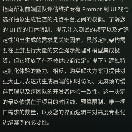
指南帮助前端团队评估维护专有 Prompt 到 UI 栈与
选择抽象生成管道的托管平台之间的权衡。了解您
的 UI 库的具体限制、提示注入测试的频率以及对确
定性输出生成的需求是关键因素。虽然定制架构需
要在上游进行大量的安全提示处理和模型集成投
资，但它释放了在不被供应商锁定前提下创建独特
定制化体验的能力。相反，购买解决方案可提供对
强大正则表达式生成后端的即时访问、无麻烦的缓
存管理以及跨团队的开发者体验一致性。这一决定
的最终依据在于项目的时间线、预算限制、唯一视
口需求的数量，以及您的界面逻辑中对高度专业化
边缘案例的必要性。