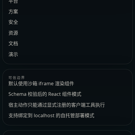
平台
方案
安全
资源
文档
演示
可信边界
默认使用沙箱 iframe 渲染组件
Schema 校验后的 React 组件模式
宿主动作只能通过显式注册的客户端工具执行
支持绑定到 localhost 的自托管部署模式