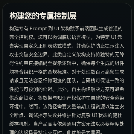
构建您的专属控制层
构建专有 Prompt 到 UI 架构赋予前端团队生成管道的
完全控制权。您可以微调底层语言模型，为特定 UI 元
素实现自定义正则表达式模式，并确保护防止提示注入
攻击突破安全边界。此类自定义架构支持将独特的无障
碍性约束直接编码至提示逻辑中，确保每个生成的组件
均符合组织严格的合规标准。对于处理数百万高频生成
请求且无法容忍细微瑕疵的团队，自研栈可保证一致的
性能与可预测的延迟。此外，自主构建解决方案可避免
供应商锁定，将数据与知识产权保护在自建的安全渲染
环境中。然而，该路径需要大量前期工程资源以建立安
全断点、调试提示失败并维护针对复杂 UI 状态的健壮
缓存机制。当产品高度依赖通用方案无法以必要精度处
理的边缘场景特定交互时，此优势最为显著。