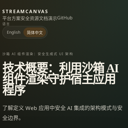
STREAMCANVAS
GitHub
平台
方案
安全
资源
文档
演示
语言
English
简体中文
沙箱 AI 组件渲染：安全生成式 UI 架构
技术概要：利用沙箱 AI
组件渲染守护宿主应用
程序
了解定义 Web 应用中安全 AI 集成的架构模式与安
全边界。