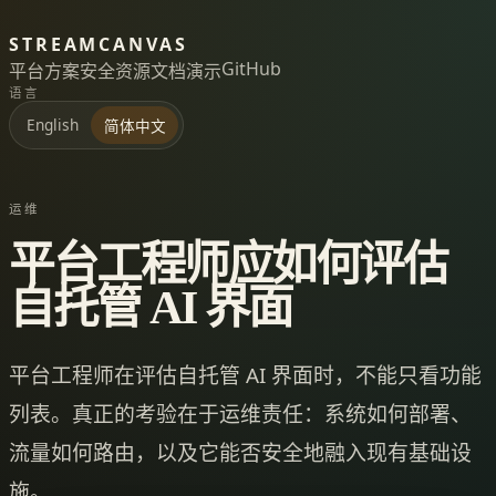
STREAMCANVAS
GitHub
平台
方案
安全
资源
文档
演示
语言
English
简体中文
运维
平台工程师应如何评估
自托管 AI 界面
平台工程师在评估自托管 AI 界面时，不能只看功能
列表。真正的考验在于运维责任：系统如何部署、
流量如何路由，以及它能否安全地融入现有基础设
施。